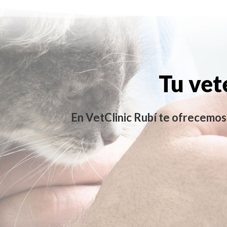
Tu vet
En VetClinic Rubí te ofrecemos